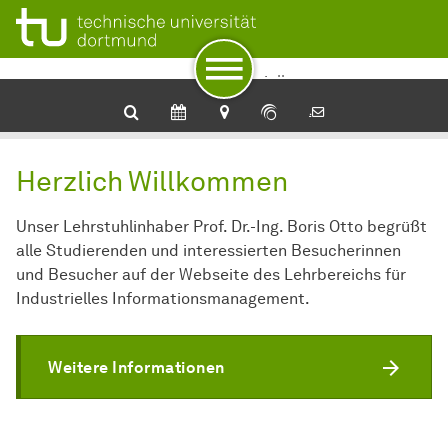
Zur Navigation
Zum Schnellzugriff
Zum Fuß der Seite mit weiteren Services
Zum Inhalt
Zur Startseite
Industrielles
Informationsmanagement
Herzlich Willkommen
Unser Lehrstuhlinhaber Prof. Dr.-Ing. Boris Otto begrüßt
alle Studierenden und interessierten Besucherinnen
und Besucher auf der Webseite des Lehrbereichs für
Industrielles Informationsmanagement.
Weitere Informationen